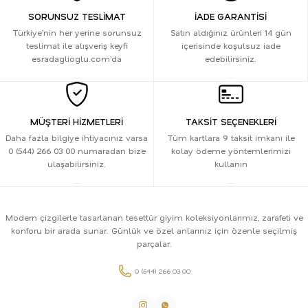
SORUNSUZ TESLİMAT
İADE GARANTİSİ
Türkiye’nin her yerine sorunsuz
Satın aldığınız ürünleri 14 gün
teslimat ile alışveriş keyfi
içerisinde koşulsuz iade
esradaglioglu.com’da
edebilirsiniz.
MÜŞTERİ HİZMETLERİ
TAKSİT SEÇENEKLERİ
Daha fazla bilgiye ihtiyacınız varsa
Tüm kartlara 9 taksit imkanı ile
0 (544) 266 03 00 numaradan bize
kolay ödeme yöntemlerimizi
ulaşabilirsiniz.
kullanın
Modern çizgilerle tasarlanan tesettür giyim koleksiyonlarımız, zarafeti ve
konforu bir arada sunar. Günlük ve özel anlarınız için özenle seçilmiş
parçalar.
0 (544) 266 03 00