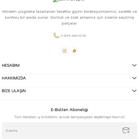
Modern çizgilerle tasarlanan tesettür giyim koleksiyonlarımız, zarafeti ve
konforu bir arada sunar. Günlük ve özel anlarınız için özenle seçilmiş
parçalar.
0 (544) 266 03 00
HESABIM
HAKKIMIZDA
BİZE ULAŞIN
E-Bülten Aboneliği
Tüm trendleri, iş birliklerini ve özel kampanyaları keşfetmeye hazır ol!