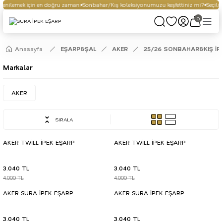
nilemek için en doğru zaman.
Sonbahar/Kış koleksiyonumuzu keşfettiniz mi?
Seçili ü
0
Anasayfa
EŞARP&ŞAL
AKER
25/26 SONBAHAR&KIŞ İP
Markalar
AKER
SIRALA
AKER TWİLL İPEK EŞARP
AKER TWİLL İPEK EŞARP
3.040 TL
3.040 TL
4.000 TL
4.000 TL
AKER SURA İPEK EŞARP
AKER SURA İPEK EŞARP
3.040 TL
3.040 TL