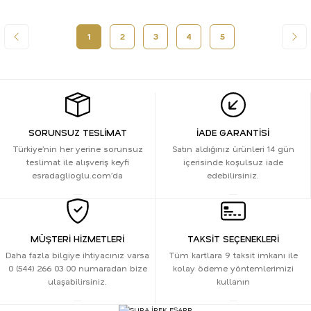
1
2
3
4
5
SORUNSUZ TESLİMAT
İADE GARANTİSİ
Türkiye’nin her yerine sorunsuz
Satın aldığınız ürünleri 14 gün
teslimat ile alışveriş keyfi
içerisinde koşulsuz iade
esradaglioglu.com’da
edebilirsiniz.
MÜŞTERİ HİZMETLERİ
TAKSİT SEÇENEKLERİ
Daha fazla bilgiye ihtiyacınız varsa
Tüm kartlara 9 taksit imkanı ile
0 (544) 266 03 00 numaradan bize
kolay ödeme yöntemlerimizi
ulaşabilirsiniz.
kullanın