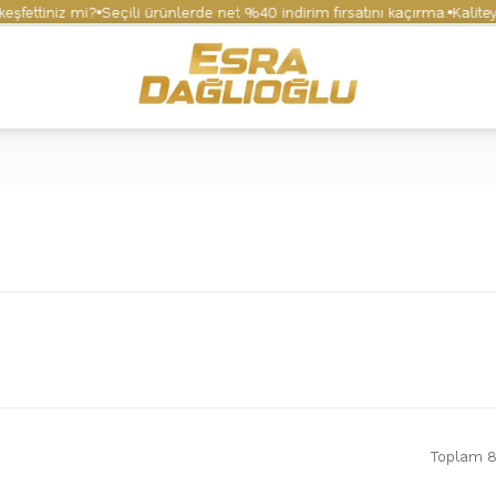
iniz mi?
Seçili ürünlerde net %40 indirim fırsatını kaçırma.
Kaliteyi ve 
Toplam 8