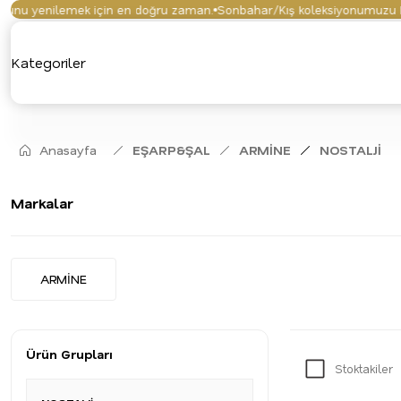
yenilemek için en doğru zaman.
Sonbahar/Kış koleksiyonumuzu keşfett
Kategoriler
Anasayfa
EŞARP&ŞAL
ARMİNE
NOSTALJİ
Markalar
ARMİNE
Ürün Grupları
Stoktakiler