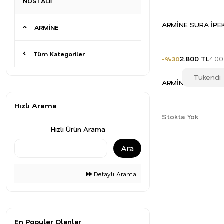
NOSTALJİ
ARMİNE SURA İPE
ARMİNE
Tüm Kategoriler
2.800 TL
4.00
-%30
Tükendi
ARMİNE SURA İPE
Hızlı Arama
Stokta Yok
Hızlı Ürün Arama
Ara
Detaylı Arama
En Populer Olanlar