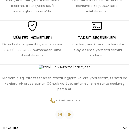
Türkiye’nin her yerine sorunsuz
Satın aldığınız ürünleri 14 gün
teslimat ile alışveriş keyfi
içerisinde koşulsuz iade
esradaglioglu.com’da
edebilirsiniz.
MÜŞTERİ HİZMETLERİ
TAKSİT SEÇENEKLERİ
Daha fazla bilgiye ihtiyacınız varsa
Tüm kartlara 9 taksit imkanı ile
0 (544) 266 03 00 numaradan bize
kolay ödeme yöntemlerimizi
ulaşabilirsiniz.
kullanın
Modern çizgilerle tasarlanan tesettür giyim koleksiyonlarımız, zarafeti ve
konforu bir arada sunar. Günlük ve özel anlarınız için özenle seçilmiş
parçalar.
0 (544) 266 03 00
HESABIM