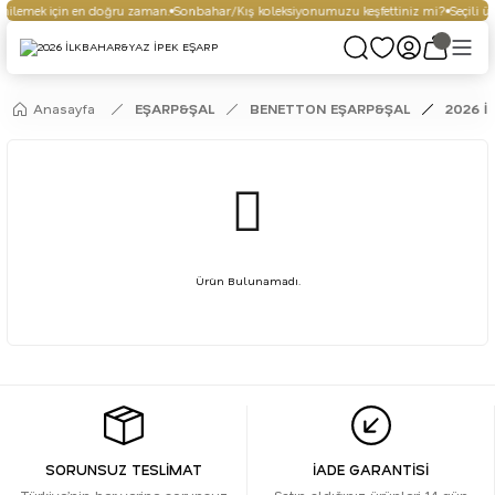
ilemek için en doğru zaman.
Sonbahar/Kış koleksiyonumuzu keşfettiniz mi?
Seçili ür
Anasayfa
EŞARP&ŞAL
BENETTON EŞARP&ŞAL
2026 İ
Ürün Bulunamadı.
SORUNSUZ TESLİMAT
İADE GARANTİSİ