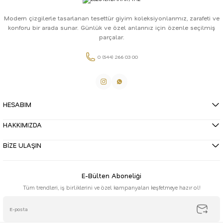
Modern çizgilerle tasarlanan tesettür giyim koleksiyonlarımız, zarafeti ve
konforu bir arada sunar. Günlük ve özel anlarınız için özenle seçilmiş
parçalar.
0 (544) 266 03 00
HESABIM
HAKKIMIZDA
BİZE ULAŞIN
E-Bülten Aboneliği
Tüm trendleri, iş birliklerini ve özel kampanyaları keşfetmeye hazır ol!