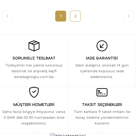
1
2
SORUNSUZ TESLİMAT
İADE GARANTİSİ
Türkiye’nin her yerine sorunsuz
Satın aldığınız ürünleri 14 gün
teslimat ile alışveriş keyfi
içerisinde koşulsuz iade
esradaglioglu.com’da
edebilirsiniz.
MÜŞTERİ HİZMETLERİ
TAKSİT SEÇENEKLERİ
Daha fazla bilgiye ihtiyacınız varsa
Tüm kartlara 9 taksit imkanı ile
0 (544) 266 03 00 numaradan bize
kolay ödeme yöntemlerimizi
ulaşabilirsiniz.
kullanın