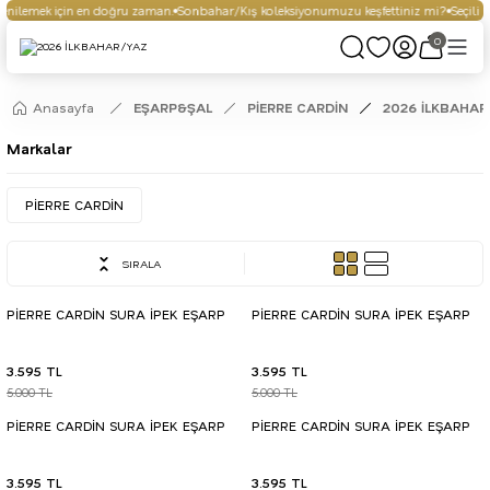
ilemek için en doğru zaman.
Sonbahar/Kış koleksiyonumuzu keşfettiniz mi?
Seçili ür
0
Anasayfa
EŞARP&ŞAL
PİERRE CARDİN
2026 İLKBAHAR
Markalar
PİERRE CARDİN
SIRALA
PİERRE CARDİN SURA İPEK EŞARP
PİERRE CARDİN SURA İPEK EŞARP
3.595 TL
3.595 TL
5.000 TL
5.000 TL
PİERRE CARDİN SURA İPEK EŞARP
PİERRE CARDİN SURA İPEK EŞARP
3.595 TL
3.595 TL