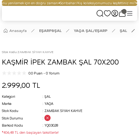
nu yenilemek için en doğru zaman.
Sonbahar/Kış koleksiyonumuzu keşfettiniz mi?
Se
Anasayfa
EŞARP&ŞAL
YAQA ŞAL/EŞARP
ŞAL
Stok Kodu
:
ZAMBAK SİYAH KAHVE
KAŞMİR İPEK ZAMBAK ŞAL 70X200
0.0 Puan - 0 Yorum
2.999,00 TL
Kategori
ŞAL
Marka
YAQA
Stok Kodu
ZAMBAK SİYAH KAHVE
Stok Durumu
Barkod Kodu
YQ03028
*406,48 TL den başlayan taksitlerle!