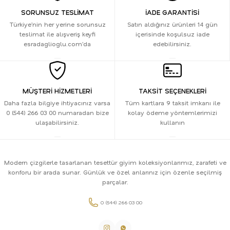
SORUNSUZ TESLİMAT
İADE GARANTİSİ
Türkiye’nin her yerine sorunsuz
Satın aldığınız ürünleri 14 gün
teslimat ile alışveriş keyfi
içerisinde koşulsuz iade
esradaglioglu.com’da
edebilirsiniz.
MÜŞTERİ HİZMETLERİ
TAKSİT SEÇENEKLERİ
Daha fazla bilgiye ihtiyacınız varsa
Tüm kartlara 9 taksit imkanı ile
0 (544) 266 03 00 numaradan bize
kolay ödeme yöntemlerimizi
ulaşabilirsiniz.
kullanın
Modern çizgilerle tasarlanan tesettür giyim koleksiyonlarımız, zarafeti ve
konforu bir arada sunar. Günlük ve özel anlarınız için özenle seçilmiş
parçalar.
0 (544) 266 03 00