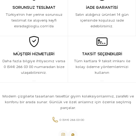
SORUNSUZ TESLİMAT
İADE GARANTİSİ
Türkiye’nin her yerine sorunsuz
Satın aldığınız ürünleri 14 gün
teslimat ile alışveriş keyfi
içerisinde koşulsuz iade
esradaglioglu.com’da
edebilirsiniz.
MÜŞTERİ HİZMETLERİ
TAKSİT SEÇENEKLERİ
Daha fazla bilgiye ihtiyacınız varsa
Tüm kartlara 9 taksit imkanı ile
0 (544) 266 03 00 numaradan bize
kolay ödeme yöntemlerimizi
ulaşabilirsiniz.
kullanın
Modern çizgilerle tasarlanan tesettür giyim koleksiyonlarımız, zarafeti ve
konforu bir arada sunar. Günlük ve özel anlarınız için özenle seçilmiş
parçalar.
0 (544) 266 03 00