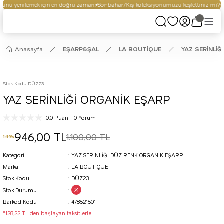
unu yenilemek için en doğru zaman.
Sonbahar/Kış koleksiyonumuzu keşfettiniz mi?
S
Anasayfa
EŞARP&ŞAL
LA BOUTİQUE
YAZ SERİNLİĞ
Stok Kodu
:
DÜZ23
YAZ SERİNLİĞİ ORGANİK EŞARP
0.0 Puan - 0 Yorum
946,00 TL
1.100,00 TL
14%
Kategori
YAZ SERİNLİĞİ DÜZ RENK ORGANİK EŞARP
Marka
LA BOUTİQUE
Stok Kodu
DÜZ23
Stok Durumu
Barkod Kodu
478521501
*128,22 TL den başlayan taksitlerle!