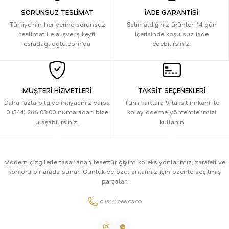
SORUNSUZ TESLİMAT
İADE GARANTİSİ
Türkiye’nin her yerine sorunsuz
Satın aldığınız ürünleri 14 gün
teslimat ile alışveriş keyfi
içerisinde koşulsuz iade
esradaglioglu.com’da
edebilirsiniz.
MÜŞTERİ HİZMETLERİ
TAKSİT SEÇENEKLERİ
Daha fazla bilgiye ihtiyacınız varsa
Tüm kartlara 9 taksit imkanı ile
0 (544) 266 03 00 numaradan bize
kolay ödeme yöntemlerimizi
ulaşabilirsiniz.
kullanın
Modern çizgilerle tasarlanan tesettür giyim koleksiyonlarımız, zarafeti ve
konforu bir arada sunar. Günlük ve özel anlarınız için özenle seçilmiş
parçalar.
0 (544) 266 03 00