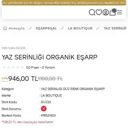
unu yenilemek için en doğru zaman.
Sonbahar/Kış koleksiyonumuzu keşfettiniz mi?
Se
Anasayfa
EŞARP&ŞAL
LA BOUTİQUE
YAZ SERİNLİĞ
Stok Kodu
:
DÜZ25
YAZ SERİNLİĞİ ORGANİK EŞARP
0.0 Puan - 0 Yorum
946,00 TL
1.100,00 TL
14%
Kategori
YAZ SERİNLİĞİ DÜZ RENK ORGANİK EŞARP
Marka
LA BOUTİQUE
Stok Kodu
DÜZ25
Stok Durumu
Barkod Kodu
478521503
*128,22 TL den başlayan taksitlerle!