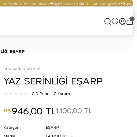
e konforu her an hisset.
Büyük sezon indirimi için son günler!
Güvenli alı
LİĞİ EŞARP
Stok Kodu
:
YS2359-05
YAZ SERİNLİĞİ EŞARP
0.0 Puan - 0 Yorum
946,00 TL
1.100,00 TL
14%
Kategori
EŞARP
Marka
LA BOUTİQUE