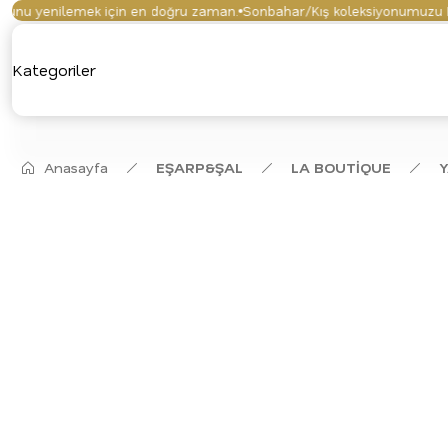
u yenilemek için en doğru zaman.
Sonbahar/Kış koleksiyonumuzu keşfe
Kategoriler
Anasayfa
EŞARP&ŞAL
LA BOUTİQUE
Y