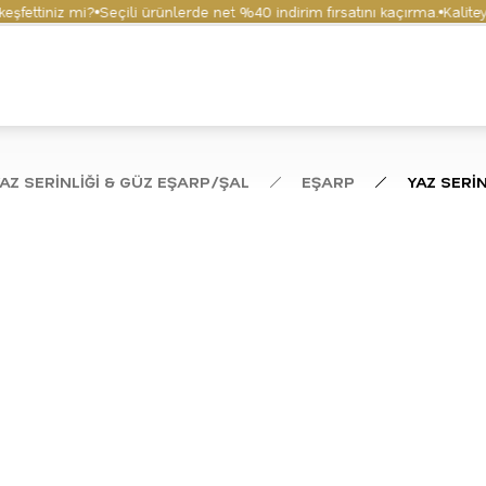
ttiniz mi?
Seçili ürünlerde net %40 indirim fırsatını kaçırma.
Kaliteyi v
AZ SERİNLİĞİ & GÜZ EŞARP/ŞAL
EŞARP
YAZ SERİN