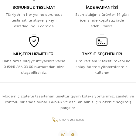
SORUNSUZ TESLİMAT
İADE GARANTİSİ
Türkiye’nin her yerine sorunsuz
Satın aldığınız ürünleri 14 gün
teslimat ile alışveriş keyfi
içerisinde koşulsuz iade
esradaglioglu.com’da
edebilirsiniz.
MÜŞTERİ HİZMETLERİ
TAKSİT SEÇENEKLERİ
Daha fazla bilgiye ihtiyacınız varsa
Tüm kartlara 9 taksit imkanı ile
0 (544) 266 03 00 numaradan bize
kolay ödeme yöntemlerimizi
ulaşabilirsiniz.
kullanın
Modern çizgilerle tasarlanan tesettür giyim koleksiyonlarımız, zarafeti ve
konforu bir arada sunar. Günlük ve özel anlarınız için özenle seçilmiş
parçalar.
0 (544) 266 03 00