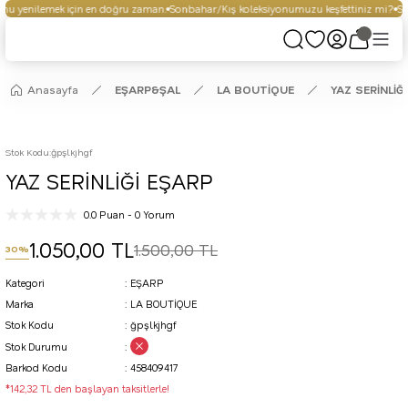
u yenilemek için en doğru zaman.
Sonbahar/Kış koleksiyonumuzu keşfettiniz mi?
Seç
Anasayfa
EŞARP&ŞAL
LA BOUTİQUE
YAZ SERİNLİĞ
Stok Kodu
:
ğpşlkjhgf
YAZ SERİNLİĞİ EŞARP
0.0 Puan - 0 Yorum
1.050,00 TL
1.500,00 TL
30%
Kategori
EŞARP
Marka
LA BOUTİQUE
Stok Kodu
ğpşlkjhgf
Stok Durumu
Barkod Kodu
458409417
*142,32 TL den başlayan taksitlerle!