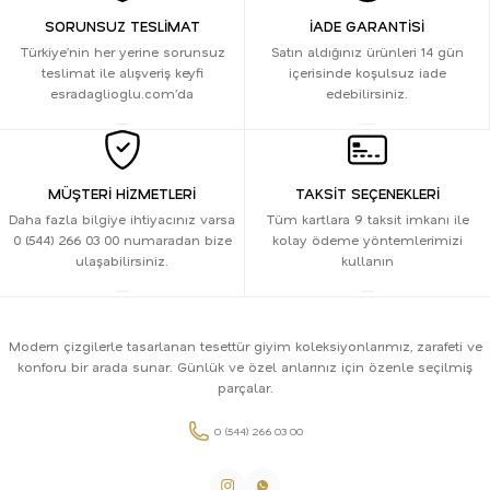
SORUNSUZ TESLİMAT
İADE GARANTİSİ
Türkiye’nin her yerine sorunsuz
Satın aldığınız ürünleri 14 gün
teslimat ile alışveriş keyfi
içerisinde koşulsuz iade
esradaglioglu.com’da
edebilirsiniz.
MÜŞTERİ HİZMETLERİ
TAKSİT SEÇENEKLERİ
Daha fazla bilgiye ihtiyacınız varsa
Tüm kartlara 9 taksit imkanı ile
0 (544) 266 03 00 numaradan bize
kolay ödeme yöntemlerimizi
ulaşabilirsiniz.
kullanın
Modern çizgilerle tasarlanan tesettür giyim koleksiyonlarımız, zarafeti ve
konforu bir arada sunar. Günlük ve özel anlarınız için özenle seçilmiş
parçalar.
0 (544) 266 03 00