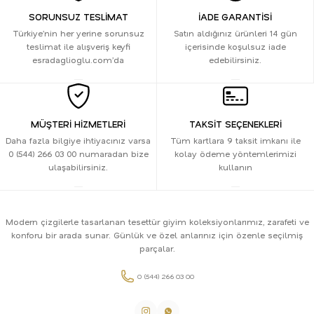
SORUNSUZ TESLİMAT
İADE GARANTİSİ
Türkiye’nin her yerine sorunsuz
Satın aldığınız ürünleri 14 gün
teslimat ile alışveriş keyfi
içerisinde koşulsuz iade
esradaglioglu.com’da
edebilirsiniz.
MÜŞTERİ HİZMETLERİ
TAKSİT SEÇENEKLERİ
Daha fazla bilgiye ihtiyacınız varsa
Tüm kartlara 9 taksit imkanı ile
0 (544) 266 03 00 numaradan bize
kolay ödeme yöntemlerimizi
ulaşabilirsiniz.
kullanın
Modern çizgilerle tasarlanan tesettür giyim koleksiyonlarımız, zarafeti ve
konforu bir arada sunar. Günlük ve özel anlarınız için özenle seçilmiş
parçalar.
0 (544) 266 03 00