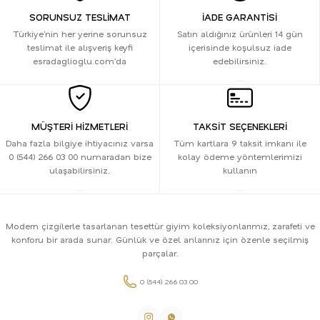
SORUNSUZ TESLİMAT
İADE GARANTİSİ
Türkiye’nin her yerine sorunsuz
Satın aldığınız ürünleri 14 gün
teslimat ile alışveriş keyfi
içerisinde koşulsuz iade
esradaglioglu.com’da
edebilirsiniz.
MÜŞTERİ HİZMETLERİ
TAKSİT SEÇENEKLERİ
Daha fazla bilgiye ihtiyacınız varsa
Tüm kartlara 9 taksit imkanı ile
0 (544) 266 03 00 numaradan bize
kolay ödeme yöntemlerimizi
ulaşabilirsiniz.
kullanın
Modern çizgilerle tasarlanan tesettür giyim koleksiyonlarımız, zarafeti ve
konforu bir arada sunar. Günlük ve özel anlarınız için özenle seçilmiş
parçalar.
0 (544) 266 03 00