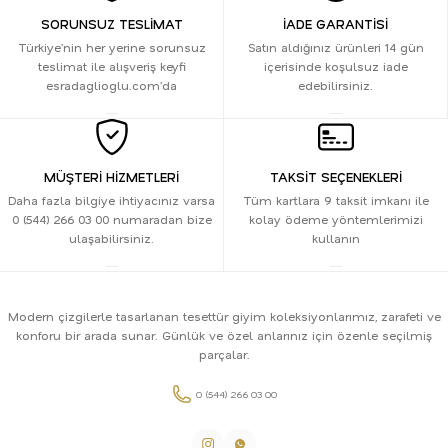
SORUNSUZ TESLİMAT
İADE GARANTİSİ
Türkiye’nin her yerine sorunsuz
Satın aldığınız ürünleri 14 gün
teslimat ile alışveriş keyfi
içerisinde koşulsuz iade
esradaglioglu.com’da
edebilirsiniz.
MÜŞTERİ HİZMETLERİ
TAKSİT SEÇENEKLERİ
Daha fazla bilgiye ihtiyacınız varsa
Tüm kartlara 9 taksit imkanı ile
0 (544) 266 03 00 numaradan bize
kolay ödeme yöntemlerimizi
ulaşabilirsiniz.
kullanın
Modern çizgilerle tasarlanan tesettür giyim koleksiyonlarımız, zarafeti ve
konforu bir arada sunar. Günlük ve özel anlarınız için özenle seçilmiş
parçalar.
0 (544) 266 03 00