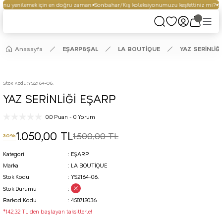
nu yenilemek için en doğru zaman.
Sonbahar/Kış koleksiyonumuzu keşfettiniz mi?
Se
Anasayfa
EŞARP&ŞAL
LA BOUTİQUE
YAZ SERİNLİĞ
Stok Kodu
:
YS2164-06.
YAZ SERİNLİĞİ EŞARP
0.0 Puan - 0 Yorum
1.050,00 TL
1.500,00 TL
30%
Kategori
EŞARP
Marka
LA BOUTİQUE
Stok Kodu
YS2164-06.
Stok Durumu
Barkod Kodu
458712036
*142,32 TL den başlayan taksitlerle!