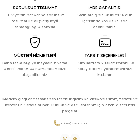
SORUNSUZ TESLİMAT
İADE GARANTİSİ
Türkiye’nin her yerine sorunsuz
Satın aldığınız ürünleri 14 gün
teslimat ile alışveriş keyfi
içerisinde koşulsuz iade
esradaglioglu.com’da
edebilirsiniz.
MÜŞTERİ HİZMETLERİ
TAKSİT SEÇENEKLERİ
Daha fazla bilgiye ihtiyacınız varsa
Tüm kartlara 9 taksit imkanı ile
0 (544) 266 03 00 numaradan bize
kolay ödeme yöntemlerimizi
ulaşabilirsiniz.
kullanın
Modern çizgilerle tasarlanan tesettür giyim koleksiyonlarımız, zarafeti ve
konforu bir arada sunar. Günlük ve özel anlarınız için özenle seçilmiş
parçalar.
0 (544) 266 03 00