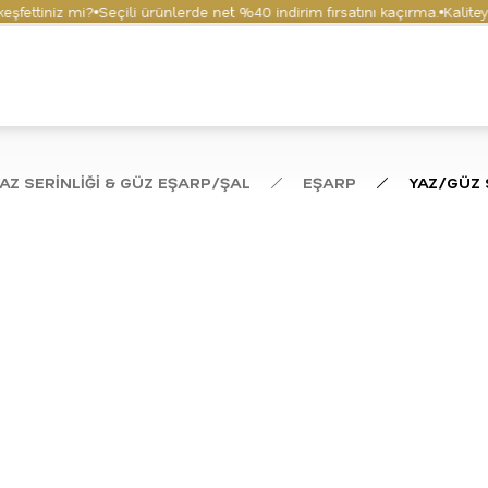
ttiniz mi?
Seçili ürünlerde net %40 indirim fırsatını kaçırma.
Kaliteyi v
AZ SERİNLİĞİ & GÜZ EŞARP/ŞAL
EŞARP
YAZ/GÜZ 