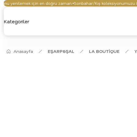
u yenilemek için en doğru zaman.
Sonbahar/Kış koleksiyonumuzu keşfe
Kategoriler
Anasayfa
EŞARP&ŞAL
LA BOUTİQUE
Y