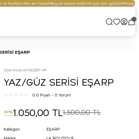
e konforu her an hisset.
Büyük sezon indirimi için son günler!
Güvenli alı
SERİSİ EŞARP
Stok Kodu
:
GYSE2507-09
YAZ/GÜZ SERİSİ EŞARP
0.0 Puan - 0 Yorum
1.050,00 TL
1.500,00 TL
30%
Kategori
EŞARP
Marka
LA BOUTİQUE