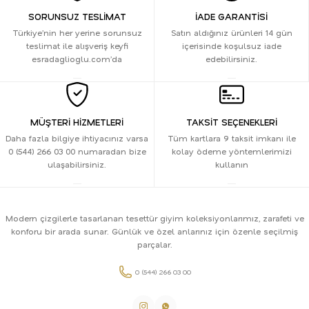
SORUNSUZ TESLİMAT
İADE GARANTİSİ
Türkiye’nin her yerine sorunsuz
Satın aldığınız ürünleri 14 gün
teslimat ile alışveriş keyfi
içerisinde koşulsuz iade
esradaglioglu.com’da
edebilirsiniz.
MÜŞTERİ HİZMETLERİ
TAKSİT SEÇENEKLERİ
Daha fazla bilgiye ihtiyacınız varsa
Tüm kartlara 9 taksit imkanı ile
0 (544) 266 03 00 numaradan bize
kolay ödeme yöntemlerimizi
ulaşabilirsiniz.
kullanın
Modern çizgilerle tasarlanan tesettür giyim koleksiyonlarımız, zarafeti ve
konforu bir arada sunar. Günlük ve özel anlarınız için özenle seçilmiş
parçalar.
0 (544) 266 03 00