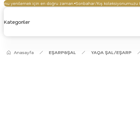
u yenilemek için en doğru zaman.
Sonbahar/Kış koleksiyonumuzu keşfe
Kategoriler
Anasayfa
EŞARP&ŞAL
YAQA ŞAL/EŞARP