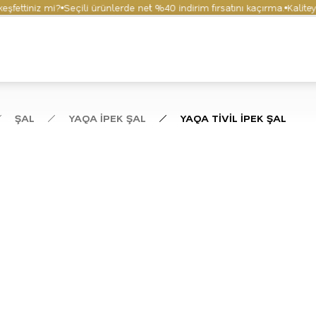
ttiniz mi?
Seçili ürünlerde net %40 indirim fırsatını kaçırma.
Kaliteyi v
ŞAL
YAQA İPEK ŞAL
YAQA TİVİL İPEK ŞAL