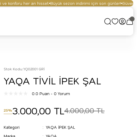
e konforu her an hisset.
Büyük sezon indirimi için son günler!
Güvenli alı
Stok Kodu
:
YQ02001 GRİ
YAQA TİVİL İPEK ŞAL
0.0 Puan - 0 Yorum
3.000,00 TL
4.000,00 TL
25%
Kategori
YAQA İPEK ŞAL
Marka
YAQA