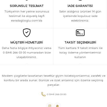
SORUNSUZ TESLİMAT
İADE GARANTİSİ
Türkiye’nin her yerine sorunsuz
Satın aldığınız ürünleri 14 gün
teslimat ile alışveriş keyfi
içerisinde koşulsuz iade
esradaglioglu.com’da
edebilirsiniz.
MÜŞTERİ HİZMETLERİ
TAKSİT SEÇENEKLERİ
Daha fazla bilgiye ihtiyacınız varsa
Tüm kartlara 9 taksit imkanı ile
0 (544) 266 03 00 numaradan bize
kolay ödeme yöntemlerimizi
ulaşabilirsiniz.
kullanın
Modern çizgilerle tasarlanan tesettür giyim koleksiyonlarımız, zarafeti ve
konforu bir arada sunar. Günlük ve özel anlarınız için özenle seçilmiş
parçalar.
0 (544) 266 03 00