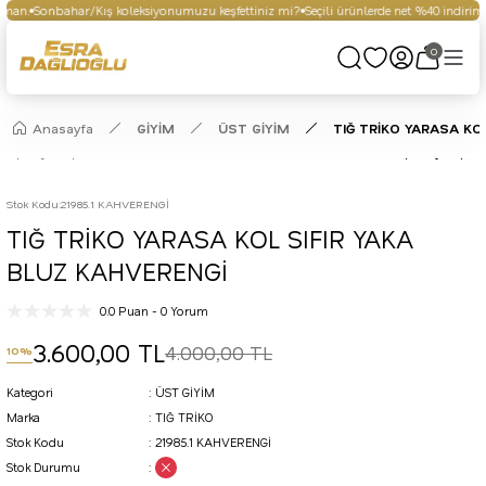
man.
Sonbahar/Kış koleksiyonumuzu keşfettiniz mi?
Seçili ürünlerde net %40 indirim fı
0
Anasayfa
GİYİM
ÜST GİYİM
TIĞ TRİKO YARASA KO
Stok Kodu
:
21985.1 KAHVERENGİ
TIĞ TRİKO YARASA KOL SIFIR YAKA
BLUZ KAHVERENGİ
0.0 Puan - 0 Yorum
3.600,00 TL
4.000,00 TL
10%
Kategori
ÜST GİYİM
Marka
TIĞ TRİKO
Stok Kodu
21985.1 KAHVERENGİ
Stok Durumu