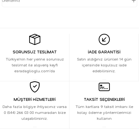
Önerileriniz
SORUNSUZ TESLİMAT
İADE GARANTİSİ
Türkiye’nin her yerine sorunsuz
Satın aldığınız ürünleri 14 gün
teslimat ile alışveriş keyfi
içerisinde koşulsuz iade
esradaglioglu.com’da
edebilirsiniz.
MÜŞTERİ HİZMETLERİ
TAKSİT SEÇENEKLERİ
Daha fazla bilgiye ihtiyacınız varsa
Tüm kartlara 9 taksit imkanı ile
0 (544) 266 03 00 numaradan bize
kolay ödeme yöntemlerimizi
ulaşabilirsiniz.
kullanın