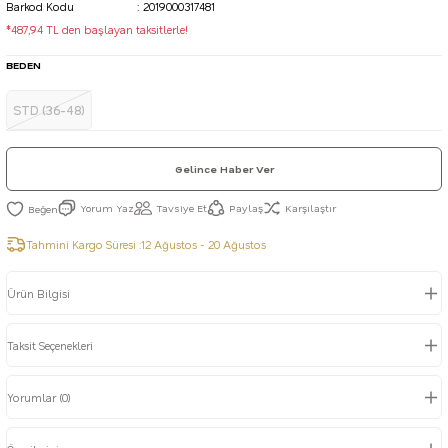
Barkod Kodu
2019000317481
*487,94 TL den başlayan taksitlerle!
BEDEN
STD (36-48)
Gelince Haber Ver
Yorum Yaz
Tavsiye Et
Paylaş
Karşılaştır
Tahmini Kargo Süresi :
12 Ağustos - 20 Ağustos
Ürün Bilgisi
Taksit Seçenekleri
Yorumlar (0)