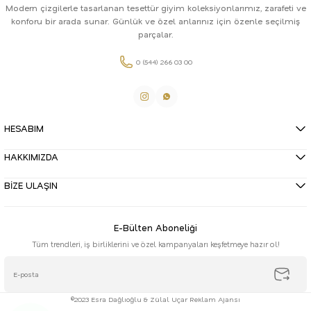
Modern çizgilerle tasarlanan tesettür giyim koleksiyonlarımız, zarafeti ve
konforu bir arada sunar. Günlük ve özel anlarınız için özenle seçilmiş
parçalar.
0 (544) 266 03 00
HESABIM
HAKKIMIZDA
BİZE ULAŞIN
E-Bülten Aboneliği
Tüm trendleri, iş birliklerini ve özel kampanyaları keşfetmeye hazır ol!
©2023 Esra Dağlıoğlu & Zülal Uçar Reklam Ajansı