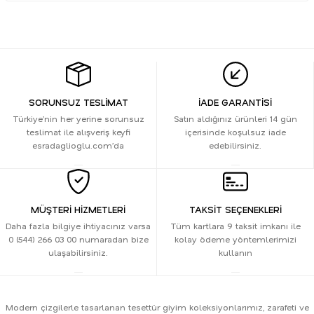
SORUNSUZ TESLİMAT
İADE GARANTİSİ
Türkiye’nin her yerine sorunsuz
Satın aldığınız ürünleri 14 gün
teslimat ile alışveriş keyfi
içerisinde koşulsuz iade
esradaglioglu.com’da
edebilirsiniz.
MÜŞTERİ HİZMETLERİ
TAKSİT SEÇENEKLERİ
Daha fazla bilgiye ihtiyacınız varsa
Tüm kartlara 9 taksit imkanı ile
0 (544) 266 03 00 numaradan bize
kolay ödeme yöntemlerimizi
ulaşabilirsiniz.
kullanın
Modern çizgilerle tasarlanan tesettür giyim koleksiyonlarımız, zarafeti ve