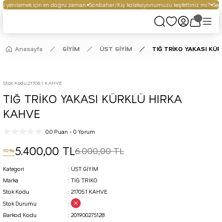
 yenilemek için en doğru zaman.
Sonbahar/Kış koleksiyonumuzu keşfettiniz mi?
Seçil
Anasayfa
GİYİM
ÜST GİYİM
TIĞ TRİKO YAKASI KÜ
Stok Kodu
:
21705.1 KAHVE
TIĞ TRİKO YAKASI KÜRKLÜ HIRKA
KAHVE
0.0 Puan - 0 Yorum
5.400,00 TL
6.000,00 TL
10%
Kategori
ÜST GİYİM
Marka
TIĞ TRİKO
Stok Kodu
21705.1 KAHVE
Stok Durumu
Barkod Kodu
201900275128