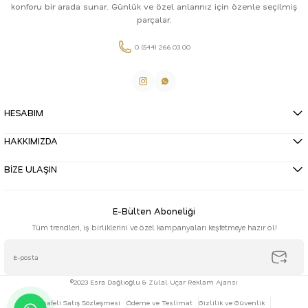
konforu bir arada sunar. Günlük ve özel anlarınız için özenle seçilmiş
parçalar.
0 (544) 266 03 00
HESABIM
HAKKIMIZDA
BİZE ULAŞIN
E-Bülten Aboneliği
Tüm trendleri, iş birliklerini ve özel kampanyaları keşfetmeye hazır ol!
©2023 Esra Dağlıoğlu & Zülal Uçar Reklam Ajansı
Mesafeli Satış Sözleşmesi
Ödeme ve Teslimat
Gizlilik ve Güvenlik