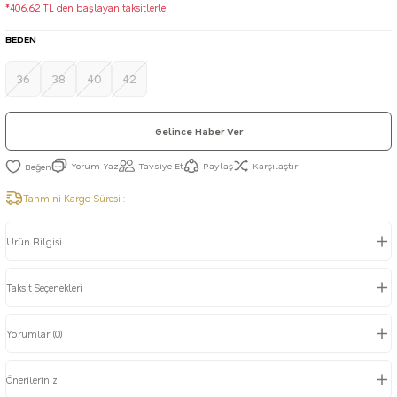
*406,62 TL den başlayan taksitlerle!
BEDEN
36
38
40
42
Gelince Haber Ver
Yorum Yaz
Tavsiye Et
Paylaş
Karşılaştır
Tahmini Kargo Süresi :
Ürün Bilgisi
Taksit Seçenekleri
Yorumlar (0)
Önerileriniz