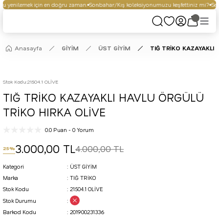
 yenilemek için en doğru zaman.
Sonbahar/Kış koleksiyonumuzu keşfettiniz mi?
Seçi
Anasayfa
GİYİM
ÜST GİYİM
TIĞ TRİKO KAZAYAKLI
Stok Kodu
:
21504.1 OLİVE
TIĞ TRİKO KAZAYAKLI HAVLU ÖRGÜLÜ
TRİKO HIRKA OLİVE
0.0 Puan - 0 Yorum
3.000,00 TL
4.000,00 TL
25%
Kategori
ÜST GİYİM
Marka
TIĞ TRİKO
Stok Kodu
21504.1 OLİVE
Stok Durumu
Barkod Kodu
201900231336