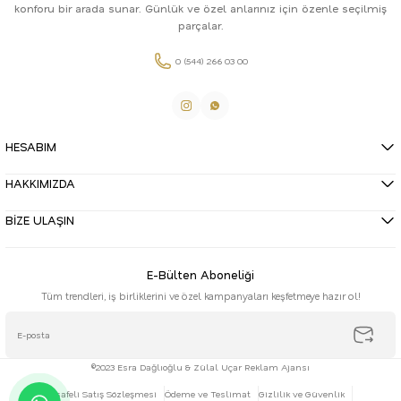
konforu bir arada sunar. Günlük ve özel anlarınız için özenle seçilmiş
parçalar.
0 (544) 266 03 00
HESABIM
HAKKIMIZDA
BİZE ULAŞIN
E-Bülten Aboneliği
Tüm trendleri, iş birliklerini ve özel kampanyaları keşfetmeye hazır ol!
©2023 Esra Dağlıoğlu & Zülal Uçar Reklam Ajansı
Mesafeli Satış Sözleşmesi
Ödeme ve Teslimat
Gizlilik ve Güvenlik