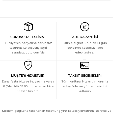
SORUNSUZ TESLİMAT
İADE GARANTİSİ
Türkiye’nin her yerine sorunsuz
Satın aldığınız ürünleri 14 gün
teslimat ile alışveriş keyfi
içerisinde koşulsuz iade
esradaglioglu.com’da
edebilirsiniz.
MÜŞTERİ HİZMETLERİ
TAKSİT SEÇENEKLERİ
Daha fazla bilgiye ihtiyacınız varsa
Tüm kartlara 9 taksit imkanı ile
0 (544) 266 03 00 numaradan bize
kolay ödeme yöntemlerimizi
ulaşabilirsiniz.
kullanın
Modern çizgilerle tasarlanan tesettür giyim koleksiyonlarımız, zarafeti ve