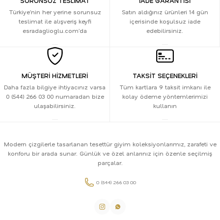
SORUNSUZ TESLİMAT
İADE GARANTİSİ
Türkiye’nin her yerine sorunsuz
Satın aldığınız ürünleri 14 gün
teslimat ile alışveriş keyfi
içerisinde koşulsuz iade
esradaglioglu.com’da
edebilirsiniz.
MÜŞTERİ HİZMETLERİ
TAKSİT SEÇENEKLERİ
Daha fazla bilgiye ihtiyacınız varsa
Tüm kartlara 9 taksit imkanı ile
0 (544) 266 03 00 numaradan bize
kolay ödeme yöntemlerimizi
ulaşabilirsiniz.
kullanın
Modern çizgilerle tasarlanan tesettür giyim koleksiyonlarımız, zarafeti ve
konforu bir arada sunar. Günlük ve özel anlarınız için özenle seçilmiş
parçalar.
0 (544) 266 03 00