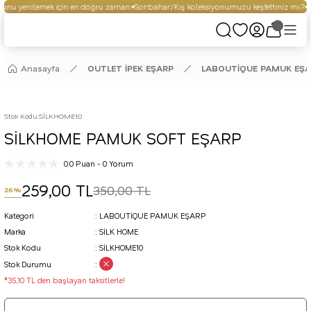
unu yenilemek için en doğru zaman.
Sonbahar/Kış koleksiyonumuzu keşfettiniz mi?
Se
Anasayfa
OUTLET İPEK EŞARP
LABOUTİQUE PAMUK EŞ
Stok Kodu
:
SİLKHOME10
SİLKHOME PAMUK SOFT EŞARP
0.0 Puan - 0 Yorum
259,00 TL
350,00 TL
26%
Kategori
LABOUTİQUE PAMUK EŞARP
Marka
SİLK HOME
Stok Kodu
SİLKHOME10
Stok Durumu
*35,10 TL den başlayan taksitlerle!