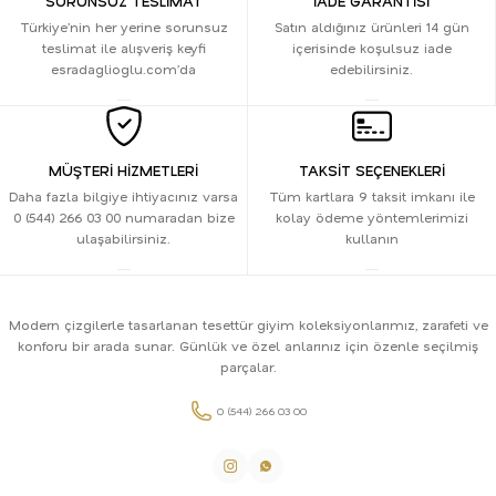
SORUNSUZ TESLİMAT
İADE GARANTİSİ
Türkiye’nin her yerine sorunsuz
Satın aldığınız ürünleri 14 gün
teslimat ile alışveriş keyfi
içerisinde koşulsuz iade
esradaglioglu.com’da
edebilirsiniz.
MÜŞTERİ HİZMETLERİ
TAKSİT SEÇENEKLERİ
Daha fazla bilgiye ihtiyacınız varsa
Tüm kartlara 9 taksit imkanı ile
0 (544) 266 03 00 numaradan bize
kolay ödeme yöntemlerimizi
ulaşabilirsiniz.
kullanın
Modern çizgilerle tasarlanan tesettür giyim koleksiyonlarımız, zarafeti ve
konforu bir arada sunar. Günlük ve özel anlarınız için özenle seçilmiş
parçalar.
0 (544) 266 03 00