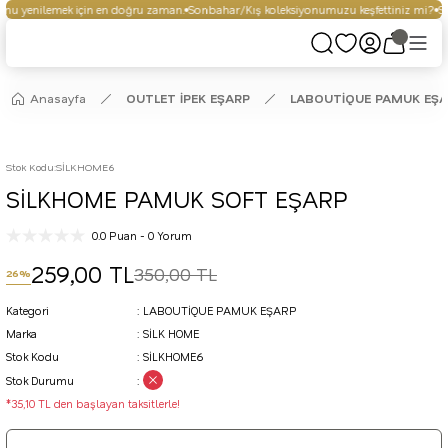
u yenilemek için en doğru zaman.
Sonbahar/Kış koleksiyonumuzu keşfettiniz mi?
Seç
Anasayfa
OUTLET İPEK EŞARP
LABOUTİQUE PAMUK EŞ
Stok Kodu
:
SİLKHOME6
SİLKHOME PAMUK SOFT EŞARP
0.0 Puan - 0 Yorum
259,00 TL
350,00 TL
26%
Kategori
LABOUTİQUE PAMUK EŞARP
Marka
SİLK HOME
Stok Kodu
SİLKHOME6
Stok Durumu
*35,10 TL den başlayan taksitlerle!