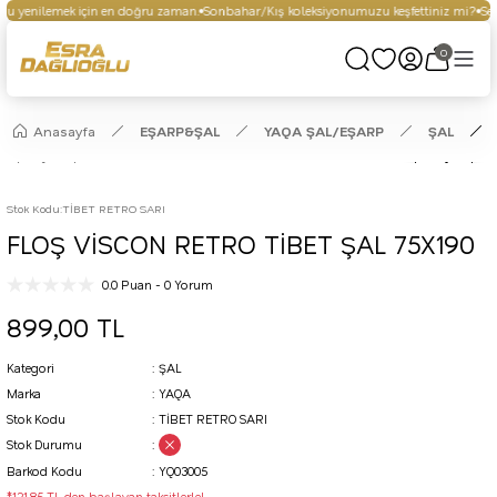
u yenilemek için en doğru zaman.
Sonbahar/Kış koleksiyonumuzu keşfettiniz mi?
Seçi
0
Anasayfa
EŞARP&ŞAL
YAQA ŞAL/EŞARP
ŞAL
Stok Kodu
:
TİBET RETRO SARI
FLOŞ VİSCON RETRO TİBET ŞAL 75X190
0.0 Puan - 0 Yorum
899,00 TL
Kategori
ŞAL
Marka
YAQA
Stok Kodu
TİBET RETRO SARI
Stok Durumu
Barkod Kodu
YQ03005
*121,85 TL den başlayan taksitlerle!