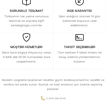
SORUNSUZ TESLİMAT
İADE GARANTİSİ
Türkiye’nin her yerine sorunsuz
Satın aldığınız ürünleri 14 gün
teslimat ile alışveriş keyfi
içerisinde koşulsuz iade
esradaglioglu.com’da
edebilirsiniz.
MÜŞTERİ HİZMETLERİ
TAKSİT SEÇENEKLERİ
Daha fazla bilgiye ihtiyacınız varsa
Tüm kartlara 9 taksit imkanı ile
0 (544) 266 03 00 numaradan bize
kolay ödeme yöntemlerimizi
ulaşabilirsiniz.
kullanın
Modern çizgilerle tasarlanan tesettür giyim koleksiyonlarımız, zarafeti ve
konforu bir arada sunar. Günlük ve özel anlarınız için özenle seçilmiş
parçalar.
0 (544) 266 03 00