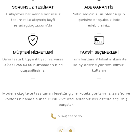
SORUNSUZ TESLİMAT
İADE GARANTİSİ
Türkiye’nin her yerine sorunsuz
Satın aldığınız ürünleri 14 gün
teslimat ile alışveriş keyfi
içerisinde koşulsuz iade
esradaglioglu.com’da
edebilirsiniz.
MÜŞTERİ HİZMETLERİ
TAKSİT SEÇENEKLERİ
Daha fazla bilgiye ihtiyacınız varsa
Tüm kartlara 9 taksit imkanı ile
0 (544) 266 03 00 numaradan bize
kolay ödeme yöntemlerimizi
ulaşabilirsiniz.
kullanın
Modern çizgilerle tasarlanan tesettür giyim koleksiyonlarımız, zarafeti ve
konforu bir arada sunar. Günlük ve özel anlarınız için özenle seçilmiş
parçalar.
0 (544) 266 03 00