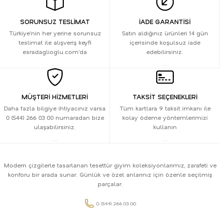
SORUNSUZ TESLİMAT
İADE GARANTİSİ
Türkiye’nin her yerine sorunsuz
Satın aldığınız ürünleri 14 gün
teslimat ile alışveriş keyfi
içerisinde koşulsuz iade
esradaglioglu.com’da
edebilirsiniz.
MÜŞTERİ HİZMETLERİ
TAKSİT SEÇENEKLERİ
Daha fazla bilgiye ihtiyacınız varsa
Tüm kartlara 9 taksit imkanı ile
0 (544) 266 03 00 numaradan bize
kolay ödeme yöntemlerimizi
ulaşabilirsiniz.
kullanın
Modern çizgilerle tasarlanan tesettür giyim koleksiyonlarımız, zarafeti ve
konforu bir arada sunar. Günlük ve özel anlarınız için özenle seçilmiş
parçalar.
0 (544) 266 03 00