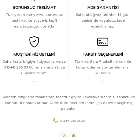
SORUNSUZ TESLİMAT
İADE GARANTİSİ
Türkiye’nin her yerine sorunsuz
Satın aldığınız ürünleri 14 gün
teslimat ile alışveriş keyfi
içerisinde koşulsuz iade
esradaglioglu.com’da
edebilirsiniz.
MÜŞTERİ HİZMETLERİ
TAKSİT SEÇENEKLERİ
Daha fazla bilgiye ihtiyacınız varsa
Tüm kartlara 9 taksit imkanı ile
0 (544) 266 03 00 numaradan bize
kolay ödeme yöntemlerimizi
ulaşabilirsiniz.
kullanın
Modern çizgilerle tasarlanan tesettür giyim koleksiyonlarımız, zarafeti ve
konforu bir arada sunar. Günlük ve özel anlarınız için özenle seçilmiş
parçalar.
0 (544) 266 03 00