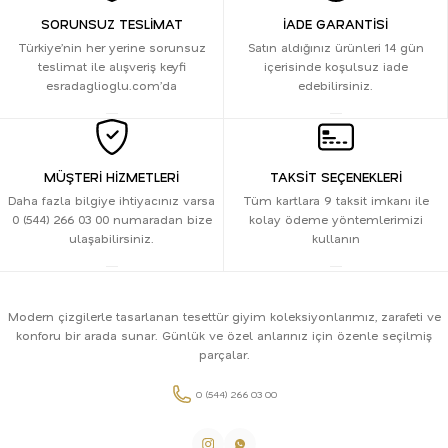
SORUNSUZ TESLİMAT
İADE GARANTİSİ
Türkiye’nin her yerine sorunsuz
Satın aldığınız ürünleri 14 gün
teslimat ile alışveriş keyfi
içerisinde koşulsuz iade
esradaglioglu.com’da
edebilirsiniz.
MÜŞTERİ HİZMETLERİ
TAKSİT SEÇENEKLERİ
Daha fazla bilgiye ihtiyacınız varsa
Tüm kartlara 9 taksit imkanı ile
0 (544) 266 03 00 numaradan bize
kolay ödeme yöntemlerimizi
ulaşabilirsiniz.
kullanın
Modern çizgilerle tasarlanan tesettür giyim koleksiyonlarımız, zarafeti ve
konforu bir arada sunar. Günlük ve özel anlarınız için özenle seçilmiş
parçalar.
0 (544) 266 03 00