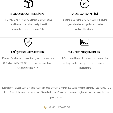
SORUNSUZ TESLİMAT
İADE GARANTİSİ
Türkiye’nin her yerine sorunsuz
Satın aldığınız ürünleri 14 gün
teslimat ile alışveriş keyfi
içerisinde koşulsuz iade
esradaglioglu.com’da
edebilirsiniz.
MÜŞTERİ HİZMETLERİ
TAKSİT SEÇENEKLERİ
Daha fazla bilgiye ihtiyacınız varsa
Tüm kartlara 9 taksit imkanı ile
0 (544) 266 03 00 numaradan bize
kolay ödeme yöntemlerimizi
ulaşabilirsiniz.
kullanın
Modern çizgilerle tasarlanan tesettür giyim koleksiyonlarımız, zarafeti ve
konforu bir arada sunar. Günlük ve özel anlarınız için özenle seçilmiş
parçalar.
0 (544) 266 03 00