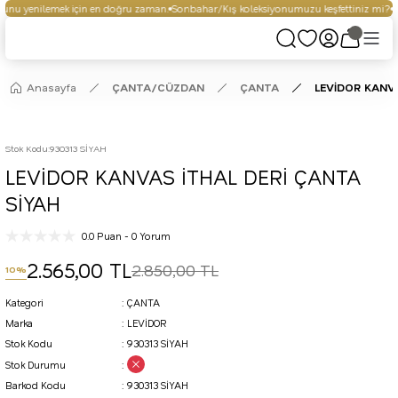
nu yenilemek için en doğru zaman.
Sonbahar/Kış koleksiyonumuzu keşfettiniz mi?
Se
Anasayfa
ÇANTA/CÜZDAN
ÇANTA
LEVİDOR KANVA
Stok Kodu
:
930313 SİYAH
LEVİDOR KANVAS İTHAL DERİ ÇANTA
SİYAH
0.0 Puan - 0 Yorum
2.565,00 TL
2.850,00 TL
10%
Kategori
ÇANTA
Marka
LEVİDOR
Stok Kodu
930313 SİYAH
Stok Durumu
Barkod Kodu
930313 SİYAH