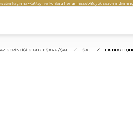
ını kaçırma.
Kaliteyi ve konforu her an hisset.
Büyük sezon indirimi için 
AZ SERİNLİĞİ & GÜZ EŞARP/ŞAL
ŞAL
LA BOUTİQUE