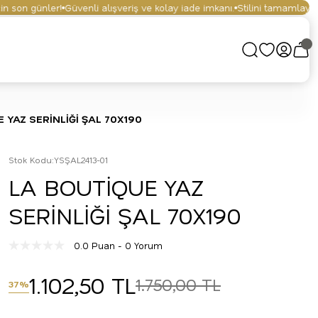
son günler!
Güvenli alışveriş ve kolay iade imkanı.
Stilini tamamlayan ak
 YAZ SERİNLİĞİ ŞAL 70X190
Stok Kodu
:
YSŞAL2413-01
LA BOUTİQUE YAZ
SERİNLİĞİ ŞAL 70X190
0.0 Puan - 0 Yorum
1.102,50 TL
1.750,00 TL
37%