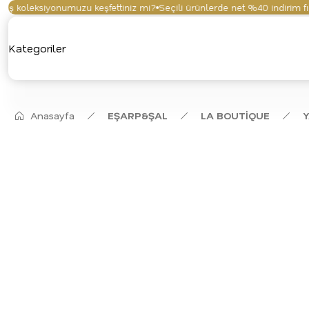
koleksiyonumuzu keşfettiniz mi?
Seçili ürünlerde net %40 indirim fırsat
Kategoriler
Anasayfa
EŞARP&ŞAL
LA BOUTİQUE
Y