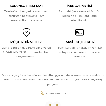
SORUNSUZ TESLİMAT
İADE GARANTİSİ
Türkiye’nin her yerine sorunsuz
Satın aldığınız ürünleri 14 gün
teslimat ile alışveriş keyfi
içerisinde koşulsuz iade
esradaglioglu.com’da
edebilirsiniz.
MÜŞTERİ HİZMETLERİ
TAKSİT SEÇENEKLERİ
Daha fazla bilgiye ihtiyacınız varsa
Tüm kartlara 9 taksit imkanı ile
0 (544) 266 03 00 numaradan bize
kolay ödeme yöntemlerimizi
ulaşabilirsiniz.
kullanın
Modern çizgilerle tasarlanan tesettür giyim koleksiyonlarımız, zarafeti ve
konforu bir arada sunar. Günlük ve özel anlarınız için özenle seçilmiş
parçalar.
0 (544) 266 03 00