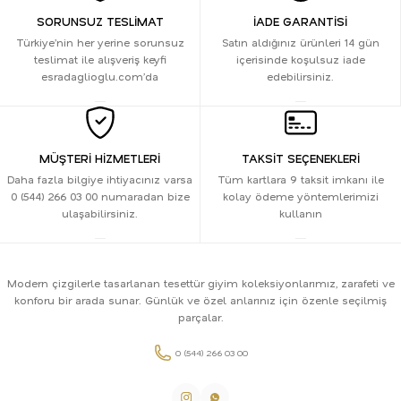
SORUNSUZ TESLİMAT
İADE GARANTİSİ
Türkiye’nin her yerine sorunsuz
Satın aldığınız ürünleri 14 gün
teslimat ile alışveriş keyfi
içerisinde koşulsuz iade
esradaglioglu.com’da
edebilirsiniz.
MÜŞTERİ HİZMETLERİ
TAKSİT SEÇENEKLERİ
Daha fazla bilgiye ihtiyacınız varsa
Tüm kartlara 9 taksit imkanı ile
0 (544) 266 03 00 numaradan bize
kolay ödeme yöntemlerimizi
ulaşabilirsiniz.
kullanın
Modern çizgilerle tasarlanan tesettür giyim koleksiyonlarımız, zarafeti ve
konforu bir arada sunar. Günlük ve özel anlarınız için özenle seçilmiş
parçalar.
0 (544) 266 03 00