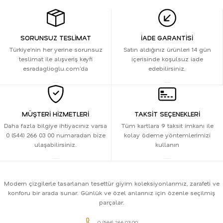
SORUNSUZ TESLİMAT
İADE GARANTİSİ
Türkiye’nin her yerine sorunsuz
Satın aldığınız ürünleri 14 gün
teslimat ile alışveriş keyfi
içerisinde koşulsuz iade
esradaglioglu.com’da
edebilirsiniz.
MÜŞTERİ HİZMETLERİ
TAKSİT SEÇENEKLERİ
Daha fazla bilgiye ihtiyacınız varsa
Tüm kartlara 9 taksit imkanı ile
0 (544) 266 03 00 numaradan bize
kolay ödeme yöntemlerimizi
ulaşabilirsiniz.
kullanın
Modern çizgilerle tasarlanan tesettür giyim koleksiyonlarımız, zarafeti ve
konforu bir arada sunar. Günlük ve özel anlarınız için özenle seçilmiş
parçalar.
0 (544) 266 03 00