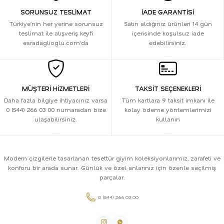
SORUNSUZ TESLİMAT
İADE GARANTİSİ
Türkiye’nin her yerine sorunsuz
Satın aldığınız ürünleri 14 gün
teslimat ile alışveriş keyfi
içerisinde koşulsuz iade
esradaglioglu.com’da
edebilirsiniz.
MÜŞTERİ HİZMETLERİ
TAKSİT SEÇENEKLERİ
Daha fazla bilgiye ihtiyacınız varsa
Tüm kartlara 9 taksit imkanı ile
0 (544) 266 03 00 numaradan bize
kolay ödeme yöntemlerimizi
ulaşabilirsiniz.
kullanın
Modern çizgilerle tasarlanan tesettür giyim koleksiyonlarımız, zarafeti ve
konforu bir arada sunar. Günlük ve özel anlarınız için özenle seçilmiş
parçalar.
0 (544) 266 03 00