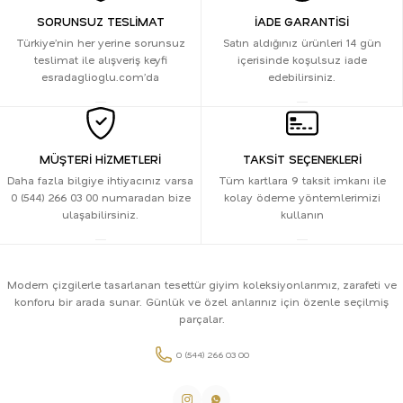
SORUNSUZ TESLİMAT
İADE GARANTİSİ
Türkiye’nin her yerine sorunsuz
Satın aldığınız ürünleri 14 gün
teslimat ile alışveriş keyfi
içerisinde koşulsuz iade
esradaglioglu.com’da
edebilirsiniz.
MÜŞTERİ HİZMETLERİ
TAKSİT SEÇENEKLERİ
Daha fazla bilgiye ihtiyacınız varsa
Tüm kartlara 9 taksit imkanı ile
0 (544) 266 03 00 numaradan bize
kolay ödeme yöntemlerimizi
ulaşabilirsiniz.
kullanın
Modern çizgilerle tasarlanan tesettür giyim koleksiyonlarımız, zarafeti ve
konforu bir arada sunar. Günlük ve özel anlarınız için özenle seçilmiş
parçalar.
0 (544) 266 03 00