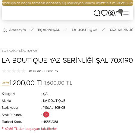
çin en doğru zaman.
Sonbahar/Kış koleksiyonumuzu keşfettiniz mi?
Seçili ürünlerde n
Anasayfa
EŞARP&ŞAL
LA BOUTİQUE
YAZ SERİNLİĞ
Stok Kodu
:
YSŞAL1808-08
LA BOUTİQUE YAZ SERİNLİĞİ ŞAL 70X190
0.0 Puan - 0 Yorum
1.200,00 TL
1.600,00 TL
25%
Kategori
ŞAL
Marka
LA BOUTİQUE
Stok Kodu
YSŞAL1808-08
Stok Durumu
Barkod Kodu
458712081
*162,65 TL den başlayan taksitlerle!