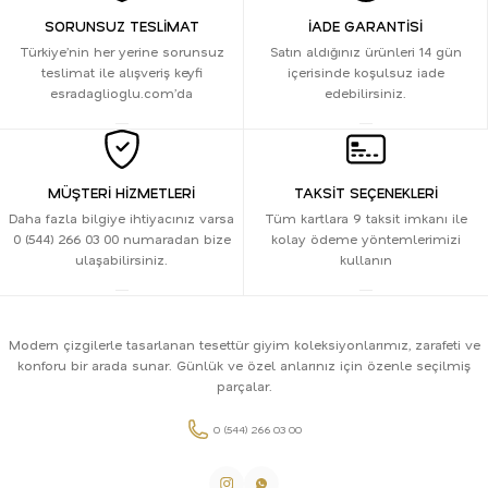
SORUNSUZ TESLİMAT
İADE GARANTİSİ
Türkiye’nin her yerine sorunsuz
Satın aldığınız ürünleri 14 gün
teslimat ile alışveriş keyfi
içerisinde koşulsuz iade
esradaglioglu.com’da
edebilirsiniz.
MÜŞTERİ HİZMETLERİ
TAKSİT SEÇENEKLERİ
Daha fazla bilgiye ihtiyacınız varsa
Tüm kartlara 9 taksit imkanı ile
0 (544) 266 03 00 numaradan bize
kolay ödeme yöntemlerimizi
ulaşabilirsiniz.
kullanın
Modern çizgilerle tasarlanan tesettür giyim koleksiyonlarımız, zarafeti ve
konforu bir arada sunar. Günlük ve özel anlarınız için özenle seçilmiş
parçalar.
0 (544) 266 03 00