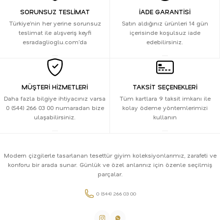
SORUNSUZ TESLİMAT
İADE GARANTİSİ
Türkiye’nin her yerine sorunsuz
Satın aldığınız ürünleri 14 gün
teslimat ile alışveriş keyfi
içerisinde koşulsuz iade
esradaglioglu.com’da
edebilirsiniz.
MÜŞTERİ HİZMETLERİ
TAKSİT SEÇENEKLERİ
Daha fazla bilgiye ihtiyacınız varsa
Tüm kartlara 9 taksit imkanı ile
0 (544) 266 03 00 numaradan bize
kolay ödeme yöntemlerimizi
ulaşabilirsiniz.
kullanın
Modern çizgilerle tasarlanan tesettür giyim koleksiyonlarımız, zarafeti ve
konforu bir arada sunar. Günlük ve özel anlarınız için özenle seçilmiş
parçalar.
0 (544) 266 03 00