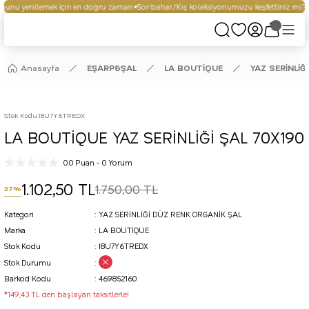
unu yenilemek için en doğru zaman.
Sonbahar/Kış koleksiyonumuzu keşfettiniz mi?
S
Anasayfa
EŞARP&ŞAL
LA BOUTİQUE
YAZ SERİNLİĞ
Stok Kodu
:
I8U7Y6TREDX
LA BOUTİQUE YAZ SERİNLİĞİ ŞAL 70X190
0.0 Puan - 0 Yorum
1.102,50 TL
1.750,00 TL
37%
Kategori
YAZ SERİNLİĞİ DÜZ RENK ORGANİK ŞAL
Marka
LA BOUTİQUE
Stok Kodu
I8U7Y6TREDX
Stok Durumu
Barkod Kodu
469852160
*149,43 TL den başlayan taksitlerle!