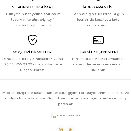
SORUNSUZ TESLİMAT
İADE GARANTİSİ
Türkiye’nin her yerine sorunsuz
Satın aldığınız ürünleri 14 gün
teslimat ile alışveriş keyfi
içerisinde koşulsuz iade
esradaglioglu.com’da
edebilirsiniz.
MÜŞTERİ HİZMETLERİ
TAKSİT SEÇENEKLERİ
Daha fazla bilgiye ihtiyacınız varsa
Tüm kartlara 9 taksit imkanı ile
0 (544) 266 03 00 numaradan bize
kolay ödeme yöntemlerimizi
ulaşabilirsiniz.
kullanın
Modern çizgilerle tasarlanan tesettür giyim koleksiyonlarımız, zarafeti ve
konforu bir arada sunar. Günlük ve özel anlarınız için özenle seçilmiş
parçalar.
0 (544) 266 03 00