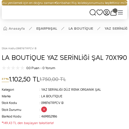
nu yenilemek için en doğru zaman.
Sonbahar/Kış koleksiyonumuzu keşfettiniz mi?
Se
Anasayfa
EŞARP&ŞAL
LA BOUTİQUE
YAZ SERİNLİĞ
Stok Kodu
:
09876TRFCV B
LA BOUTİQUE YAZ SERİNLİĞİ ŞAL 70X190
0.0 Puan - 0 Yorum
1.102,50 TL
1.750,00 TL
37%
Kategori
YAZ SERİNLİĞİ DÜZ RENK ORGANİK ŞAL
Marka
LA BOUTİQUE
Stok Kodu
09876TRFCV B
Stok Durumu
Barkod Kodu
469852186
*149,43 TL den başlayan taksitlerle!