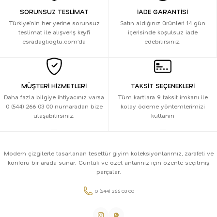
SORUNSUZ TESLİMAT
İADE GARANTİSİ
Türkiye’nin her yerine sorunsuz
Satın aldığınız ürünleri 14 gün
teslimat ile alışveriş keyfi
içerisinde koşulsuz iade
esradaglioglu.com’da
edebilirsiniz.
MÜŞTERİ HİZMETLERİ
TAKSİT SEÇENEKLERİ
Daha fazla bilgiye ihtiyacınız varsa
Tüm kartlara 9 taksit imkanı ile
0 (544) 266 03 00 numaradan bize
kolay ödeme yöntemlerimizi
ulaşabilirsiniz.
kullanın
Modern çizgilerle tasarlanan tesettür giyim koleksiyonlarımız, zarafeti ve
konforu bir arada sunar. Günlük ve özel anlarınız için özenle seçilmiş
parçalar.
0 (544) 266 03 00