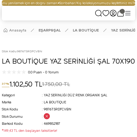
nu yenilemek için en doğru zaman.
Sonbahar/Kış koleksiyonumuzu keşfettiniz mi?
Se
Anasayfa
EŞARP&ŞAL
LA BOUTİQUE
YAZ SERİNLİĞ
Stok Kodu
:
9876T5RDFCVBN
LA BOUTİQUE YAZ SERİNLİĞİ ŞAL 70X190
0.0 Puan - 0 Yorum
1.102,50 TL
1.750,00 TL
37%
Kategori
YAZ SERİNLİĞİ DÜZ RENK ORGANİK ŞAL
Marka
LA BOUTİQUE
Stok Kodu
9876T5RDFCVBN
Stok Durumu
Barkod Kodu
469852187
*149,43 TL den başlayan taksitlerle!