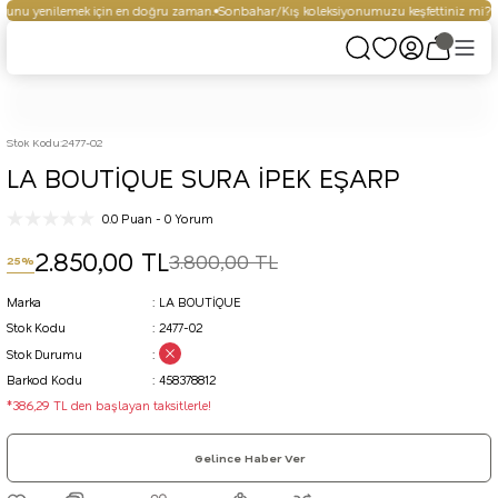
unu yenilemek için en doğru zaman.
Sonbahar/Kış koleksiyonumuzu keşfettiniz mi?
S
Stok Kodu
:
2477-02
LA BOUTİQUE SURA İPEK EŞARP
0.0 Puan - 0 Yorum
2.850,00 TL
3.800,00 TL
25%
Marka
LA BOUTİQUE
Stok Kodu
2477-02
Stok Durumu
Barkod Kodu
458378812
*386,29 TL den başlayan taksitlerle!
Gelince Haber Ver