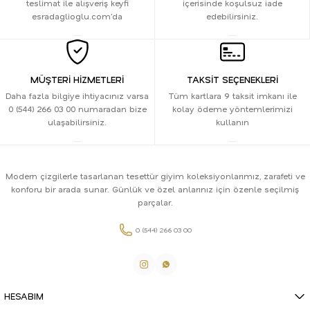
teslimat ile alışveriş keyfi
içerisinde koşulsuz iade
esradaglioglu.com’da
edebilirsiniz.
MÜŞTERİ HİZMETLERİ
TAKSİT SEÇENEKLERİ
Daha fazla bilgiye ihtiyacınız varsa
Tüm kartlara 9 taksit imkanı ile
0 (544) 266 03 00 numaradan bize
kolay ödeme yöntemlerimizi
ulaşabilirsiniz.
kullanın
Modern çizgilerle tasarlanan tesettür giyim koleksiyonlarımız, zarafeti ve
konforu bir arada sunar. Günlük ve özel anlarınız için özenle seçilmiş
parçalar.
0 (544) 266 03 00
HESABIM