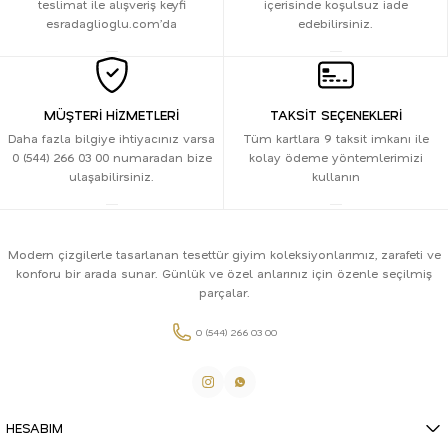
teslimat ile alışveriş keyfi
içerisinde koşulsuz iade
esradaglioglu.com’da
edebilirsiniz.
MÜŞTERİ HİZMETLERİ
TAKSİT SEÇENEKLERİ
Daha fazla bilgiye ihtiyacınız varsa
Tüm kartlara 9 taksit imkanı ile
0 (544) 266 03 00 numaradan bize
kolay ödeme yöntemlerimizi
ulaşabilirsiniz.
kullanın
Modern çizgilerle tasarlanan tesettür giyim koleksiyonlarımız, zarafeti ve
konforu bir arada sunar. Günlük ve özel anlarınız için özenle seçilmiş
parçalar.
0 (544) 266 03 00
HESABIM