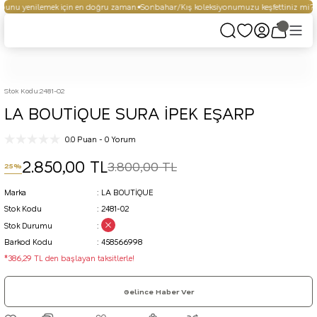
unu yenilemek için en doğru zaman.
Sonbahar/Kış koleksiyonumuzu keşfettiniz mi?
S
Stok Kodu
:
2481-02
LA BOUTİQUE SURA İPEK EŞARP
0.0 Puan - 0 Yorum
2.850,00 TL
3.800,00 TL
25%
Marka
LA BOUTİQUE
Stok Kodu
2481-02
Stok Durumu
Barkod Kodu
458566998
*386,29 TL den başlayan taksitlerle!
Gelince Haber Ver