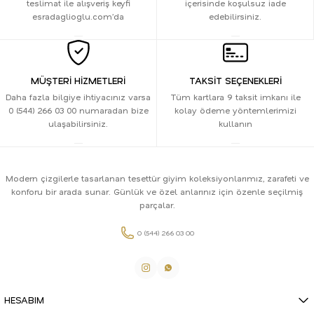
teslimat ile alışveriş keyfi
içerisinde koşulsuz iade
esradaglioglu.com’da
edebilirsiniz.
MÜŞTERİ HİZMETLERİ
TAKSİT SEÇENEKLERİ
Daha fazla bilgiye ihtiyacınız varsa
Tüm kartlara 9 taksit imkanı ile
0 (544) 266 03 00 numaradan bize
kolay ödeme yöntemlerimizi
ulaşabilirsiniz.
kullanın
Modern çizgilerle tasarlanan tesettür giyim koleksiyonlarımız, zarafeti ve
konforu bir arada sunar. Günlük ve özel anlarınız için özenle seçilmiş
parçalar.
0 (544) 266 03 00
HESABIM