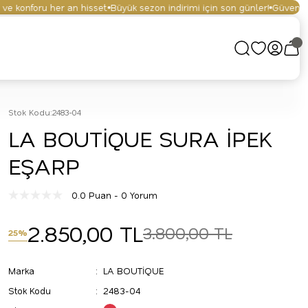
 konforu her an hisset.
Büyük sezon indirimi için son günler!
Güvenli alış
Stok Kodu
:
2483-04
LA BOUTİQUE SURA İPEK
EŞARP
0.0 Puan - 0 Yorum
2.850,00 TL
3.800,00 TL
25%
Marka
LA BOUTİQUE
Stok Kodu
2483-04