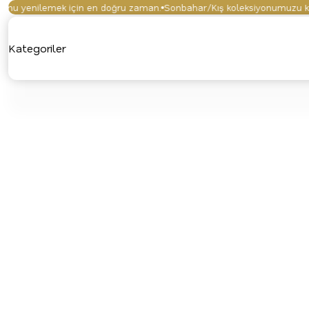
u yenilemek için en doğru zaman.
Sonbahar/Kış koleksiyonumuzu keşfe
Kategoriler