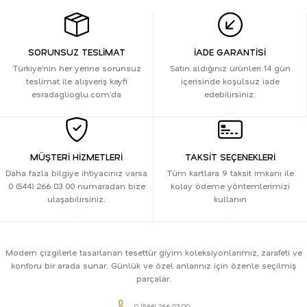
SORUNSUZ TESLİMAT
İADE GARANTİSİ
Türkiye’nin her yerine sorunsuz
Satın aldığınız ürünleri 14 gün
teslimat ile alışveriş keyfi
içerisinde koşulsuz iade
esradaglioglu.com’da
edebilirsiniz.
MÜŞTERİ HİZMETLERİ
TAKSİT SEÇENEKLERİ
Daha fazla bilgiye ihtiyacınız varsa
Tüm kartlara 9 taksit imkanı ile
0 (544) 266 03 00 numaradan bize
kolay ödeme yöntemlerimizi
ulaşabilirsiniz.
kullanın
Modern çizgilerle tasarlanan tesettür giyim koleksiyonlarımız, zarafeti ve
konforu bir arada sunar. Günlük ve özel anlarınız için özenle seçilmiş
parçalar.
0 (544) 266 03 00