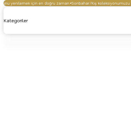
u yenilemek için en doğru zaman.
Sonbahar/Kış koleksiyonumuzu keşfe
Kategoriler