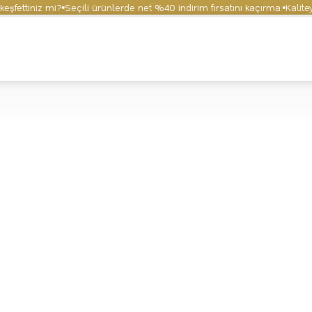
ttiniz mi?
Seçili ürünlerde net %40 indirim fırsatını kaçırma.
Kaliteyi v