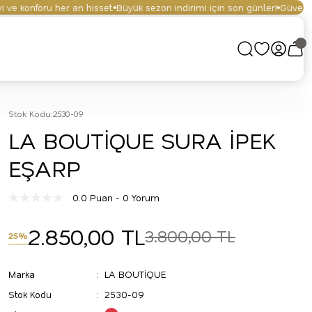
e konforu her an hisset.
Büyük sezon indirimi için son günler!
Güvenli alı
Stok Kodu
:
2530-09
LA BOUTİQUE SURA İPEK
EŞARP
0.0 Puan - 0 Yorum
2.850,00 TL
3.800,00 TL
25%
Marka
LA BOUTİQUE
Stok Kodu
2530-09