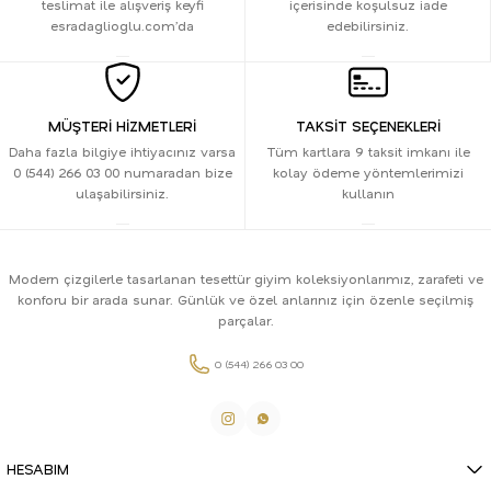
teslimat ile alışveriş keyfi
içerisinde koşulsuz iade
esradaglioglu.com’da
edebilirsiniz.
MÜŞTERİ HİZMETLERİ
TAKSİT SEÇENEKLERİ
Daha fazla bilgiye ihtiyacınız varsa
Tüm kartlara 9 taksit imkanı ile
0 (544) 266 03 00 numaradan bize
kolay ödeme yöntemlerimizi
ulaşabilirsiniz.
kullanın
Modern çizgilerle tasarlanan tesettür giyim koleksiyonlarımız, zarafeti ve
konforu bir arada sunar. Günlük ve özel anlarınız için özenle seçilmiş
parçalar.
0 (544) 266 03 00
HESABIM