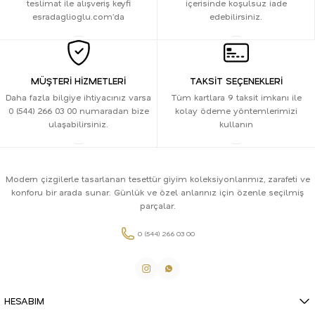
teslimat ile alışveriş keyfi
içerisinde koşulsuz iade
esradaglioglu.com’da
edebilirsiniz.
MÜŞTERİ HİZMETLERİ
TAKSİT SEÇENEKLERİ
Daha fazla bilgiye ihtiyacınız varsa
Tüm kartlara 9 taksit imkanı ile
0 (544) 266 03 00 numaradan bize
kolay ödeme yöntemlerimizi
ulaşabilirsiniz.
kullanın
Modern çizgilerle tasarlanan tesettür giyim koleksiyonlarımız, zarafeti ve
konforu bir arada sunar. Günlük ve özel anlarınız için özenle seçilmiş
parçalar.
0 (544) 266 03 00
HESABIM