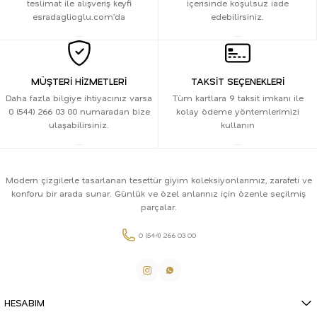
teslimat ile alışveriş keyfi
içerisinde koşulsuz iade
esradaglioglu.com’da
edebilirsiniz.
MÜŞTERİ HİZMETLERİ
TAKSİT SEÇENEKLERİ
Daha fazla bilgiye ihtiyacınız varsa
Tüm kartlara 9 taksit imkanı ile
0 (544) 266 03 00 numaradan bize
kolay ödeme yöntemlerimizi
ulaşabilirsiniz.
kullanın
Modern çizgilerle tasarlanan tesettür giyim koleksiyonlarımız, zarafeti ve
konforu bir arada sunar. Günlük ve özel anlarınız için özenle seçilmiş
parçalar.
0 (544) 266 03 00
HESABIM