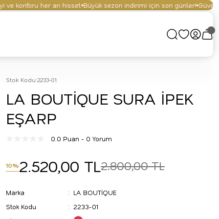
ve konforu her an hisset.
Büyük sezon indirimi için son günler!
Güvenli al
Stok Kodu
:
2233-01
LA BOUTİQUE SURA İPEK
EŞARP
0.0 Puan - 0 Yorum
2.520,00 TL
2.800,00 TL
10%
Marka
LA BOUTİQUE
Stok Kodu
2233-01