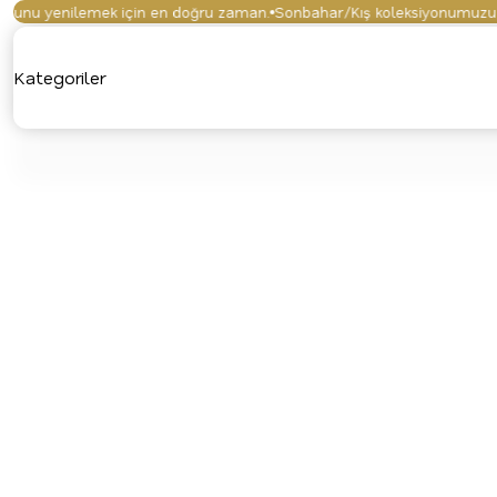
nu yenilemek için en doğru zaman.
Sonbahar/Kış koleksiyonumuzu keşf
Kategoriler