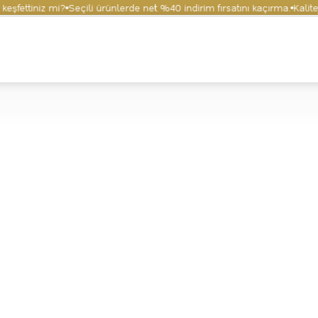
ettiniz mi?
Seçili ürünlerde net %40 indirim fırsatını kaçırma.
Kaliteyi 